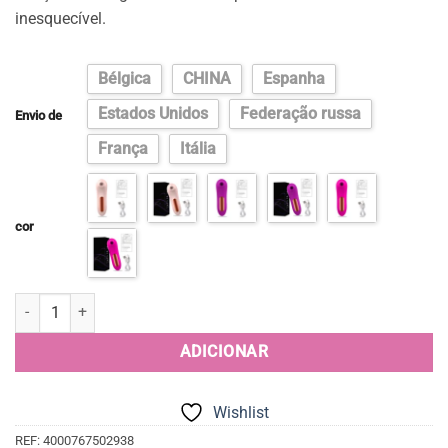
inesquecível.
Bélgica
CHINA
Espanha
Estados Unidos
Federação russa
Envio de
França
Itália
cor
Quantidade de Massajador de Sucção, Explore Novas Sensações de 
ADICIONAR
Wishlist
REF:
4000767502938